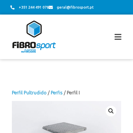
+351 244 491 078
geral@fibrosport.pt
Perfil Pultrudido
/
Perfis
/ Perfil I