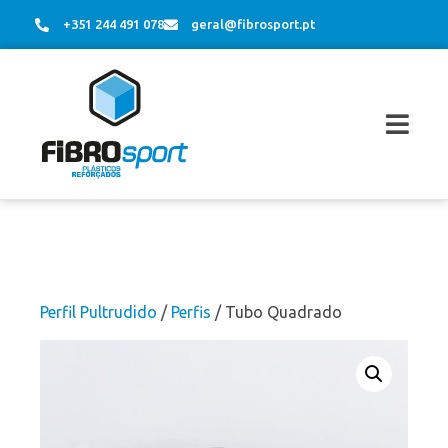
+351 244 491 078
geral@fibrosport.pt
Perfil Pultrudido
/
Perfis
/ Tubo Quadrado