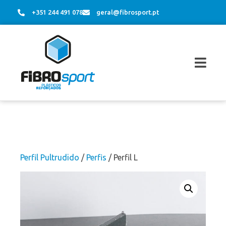
+351 244 491 078
geral@fibrosport.pt
Perfil Pultrudido
/
Perfis
/ Perfil L